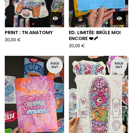
PRINT : TN ANATOMY
ED. LIMITÉE: BRÛLE MOI
ENCORE ❤️‍🩹
30,00
€
20,00
€
SOLD
SOLD
OUT
OUT