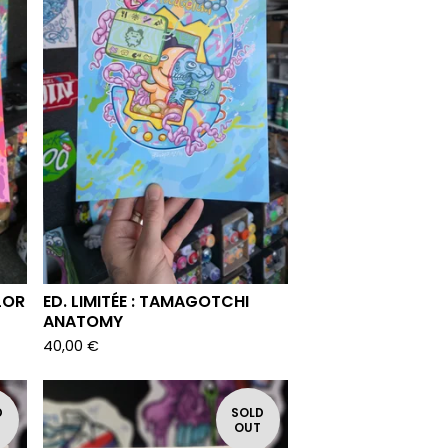
LOR
ED. LIMITÉE : TAMAGOTCHI
ANATOMY
40,00
€
D
SOLD
T
OUT