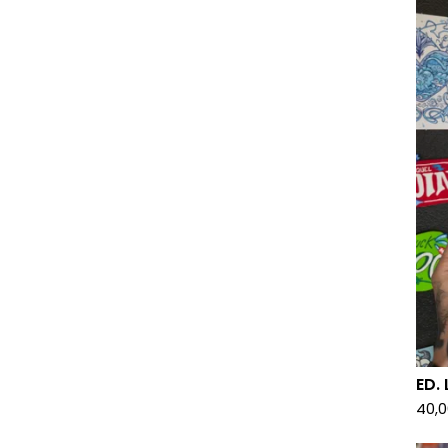
ED.
40,