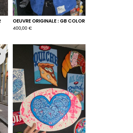
R
OEUVRE ORIGINALE : GB COLOR
400,00
€
D
T