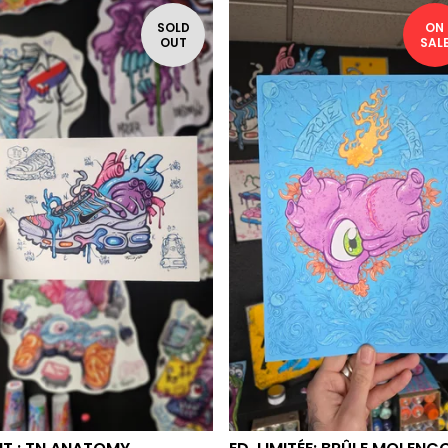
SOLD
ON
OUT
SAL