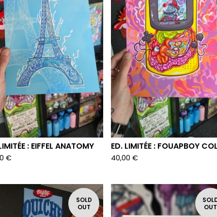
 LIMITÉE : EIFFEL ANATOMY
ED. LIMITÉE : FOUAPBOY CO
00
€
40,00
€
SOLD
SOL
OUT
OU