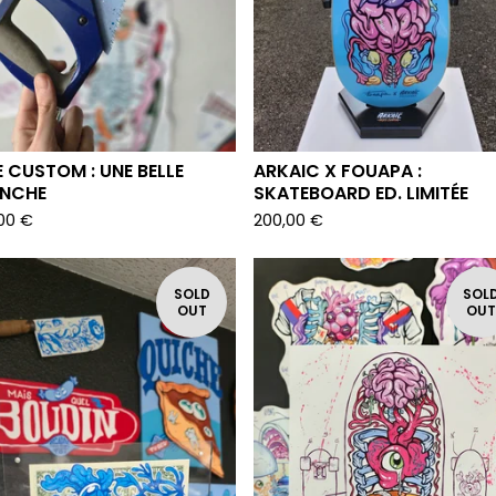
E CUSTOM : UNE BELLE
ARKAIC X FOUAPA :
NCHE
SKATEBOARD ED. LIMITÉE
,00
€
200,00
€
SOLD
SOL
OUT
OU