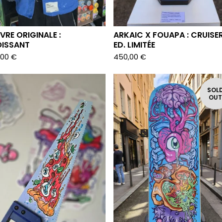
VRE ORIGINALE :
ARKAIC X FOUAPA : CRUISE
ISSANT
ED. LIMITÉE
,00
€
450,00
€
SOL
OU